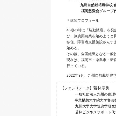
九州自然栽培農学校 創
福岡慈愛会グループ代
＊講師プロフィール
46歳の時に「脳動脈瘤」を
び、無農薬農業を始めようと
移住、障害者支援施設さんす
始める。
その後、全国組織となる一般
現在は、福岡市・糸島市・新
行っている。
2022年9月、九州自然栽培
若林宗男
【ファシリテータ】
一般社団法人九州の食理
事業構想大学院大学客員
九州大学大学院農学研究院
若林ビジネスサポート代