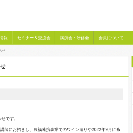
情報
セミナー＆交流会
講演会・研修会
会員について
らせ
らせ
らせです。
講師にお招きし、農福連携事業でのワイン造りや2022年9月に糸