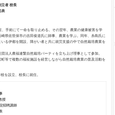
立者 校長
表
発症、手術にて一命を取り止める。その翌年、農業の健康被害を学
長崎県佐世保市の吉田俊道氏に師事、農業を学ぶ。同年、糸島氏に
まいる伊都を開設、障がい者と共に就労支援の中で自然栽培農業を
社団法人農福連繋自然栽培パーティを立ち上げ理事として参加。
宮町等で複数の福祉施設を経営しながら自然栽培農業の普及活動を
農学校を設立、校長に就任。
事
教授
招聘講師
表